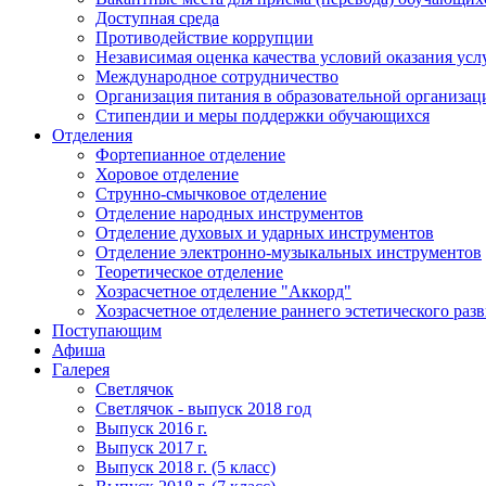
Доступная среда
Противодействие коррупции
Независимая оценка качества условий оказания усл
Международное сотрудничество
Организация питания в образовательной организац
Стипендии и меры поддержки обучающихся
Отделения
Фортепианное отделение
Хоровое отделение
Струнно-смычковое отделение
Отделение народных инструментов
Отделение духовых и ударных инструментов
Отделение электронно-музыкальных инструментов
Теоретическое отделение
Хозрасчетное отделение "Аккорд"
Хозрасчетное отделение раннего эстетического раз
Поступающим
Афиша
Галерея
Светлячок
Светлячок - выпуск 2018 год
Выпуск 2016 г.
Выпуск 2017 г.
Выпуск 2018 г. (5 класс)