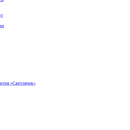
уг
ии
вития «Светлячок»