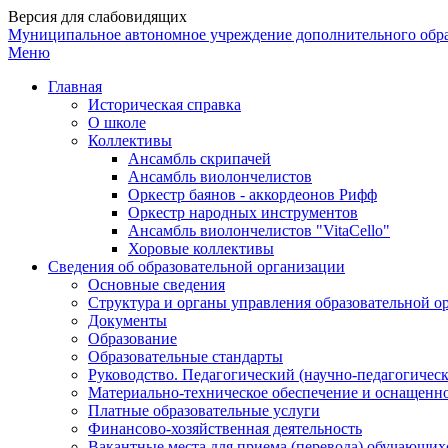
Версия для слабовидящих
Муниципальное автономное учреждение дополнительного обр
Меню
Главная
Историческая справка
О школе
Коллективы
Ансамбль скрипачей
Ансамбль виолончелистов
Оркестр баянов - аккордеонов Рифф
Оркестр народных инструментов
Ансамбль виолончелистов "VitaCello"
Хоровые коллективы
Сведения об образовательной организации
Основные сведения
Структура и органы управления образовательной о
Документы
Образование
Образовательные стандарты
Руководство. Педагогический (научно-педагогическ
Материально-техническое обеспечение и оснащенно
Платные образовательные услуги
Финансово-хозяйственная деятельность
Вакантные места для приема (перевода) обучающих