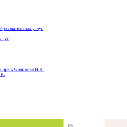
бразовательных услуг
слуг
е преп. Обломова И.В.
.В.