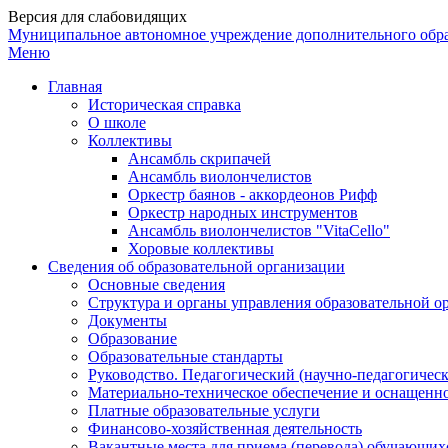
Версия для слабовидящих
Муниципальное автономное учреждение дополнительного обр
Меню
Главная
Историческая справка
О школе
Коллективы
Ансамбль скрипачей
Ансамбль виолончелистов
Оркестр баянов - аккордеонов Рифф
Оркестр народных инструментов
Ансамбль виолончелистов "VitaCello"
Хоровые коллективы
Сведения об образовательной организации
Основные сведения
Структура и органы управления образовательной о
Документы
Образование
Образовательные стандарты
Руководство. Педагогический (научно-педагогическ
Материально-техническое обеспечение и оснащенно
Платные образовательные услуги
Финансово-хозяйственная деятельность
Вакантные места для приема (перевода) обучающих