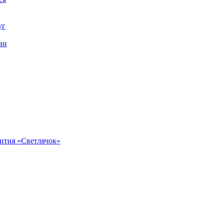
уг
ии
вития «Светлячок»