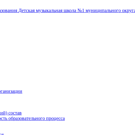
азования
Детская музыкальная школа №1
муниципального округа
рганизации
ий) состав
сть образовательного процесса
ся