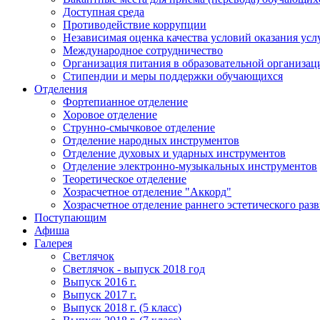
Доступная среда
Противодействие коррупции
Независимая оценка качества условий оказания усл
Международное сотрудничество
Организация питания в образовательной организац
Стипендии и меры поддержки обучающихся
Отделения
Фортепианное отделение
Хоровое отделение
Струнно-смычковое отделение
Отделение народных инструментов
Отделение духовых и ударных инструментов
Отделение электронно-музыкальных инструментов
Теоретическое отделение
Хозрасчетное отделение "Аккорд"
Хозрасчетное отделение раннего эстетического раз
Поступающим
Афиша
Галерея
Светлячок
Светлячок - выпуск 2018 год
Выпуск 2016 г.
Выпуск 2017 г.
Выпуск 2018 г. (5 класс)